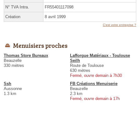
N° TVA Intra.
FR55401117098
Création
8 avril 1999
C'est votre entreprise ?
Menuisiers proches
Thomas Store Bureaux
Lafforgue Matériaux - Toulouse
Beauzelle
Seilh
330 mètres
Route de Toulouse
630 mètres
Fermé, ouvre demain à 7h30
Ssh
FB Créations Menuiserie
Aussonne
Beauzelle
1.3 km
2.3 km
Fermé, ouvre demain à 17h