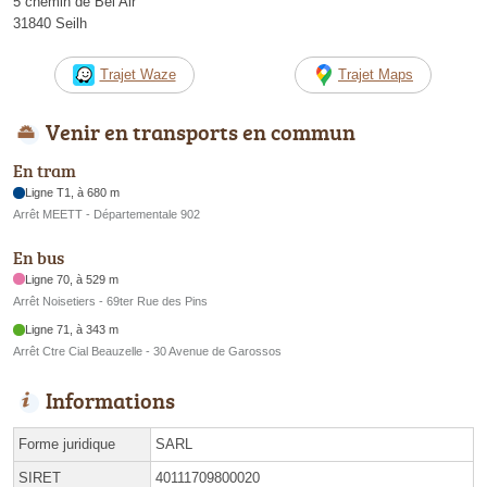
5 chemin de Bel Air
31840 Seilh
Trajet Waze
Trajet Maps
Venir en transports en commun
En tram
Ligne T1, à 680 m
Arrêt MEETT - Départementale 902
En bus
Ligne 70, à 529 m
Arrêt Noisetiers - 69ter Rue des Pins
Ligne 71, à 343 m
Arrêt Ctre Cial Beauzelle - 30 Avenue de Garossos
Informations
Forme juridique
SARL
SIRET
40111709800020