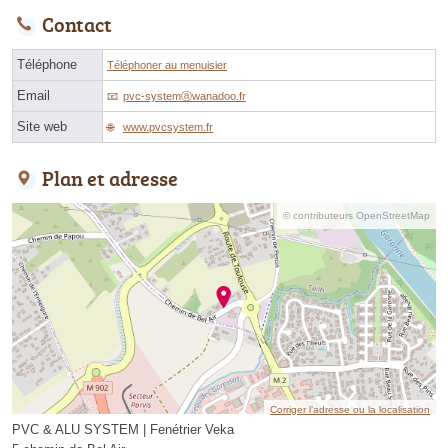
Contact
Téléphone
Téléphoner au menuisier
Email
pvc-systemⓐwanadoo.fr
Site web
www.pvcsystem.fr
Plan et adresse
© contributeurs OpenStreetMap
Corriger l’adresse ou la localisation
PVC & ALU SYSTEM | Fenétrier Veka