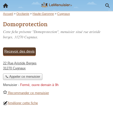
Accueil
>
Occitanie
>
Haute-Garonne
>
Cugnaux
Domoprotection
Cette fiche présente "Domoprotection", menuisier situé
rue aristide
berges
, 31270 Cugnaux.
Recevoir des devis
22 Rue Aristide Berges
31270 Cugnaux
📞 Appeler ce menuisier
Menuisier
-
Fermé, ouvre demain à 9h
Recommander ce menuisier
Améliorer cette fiche