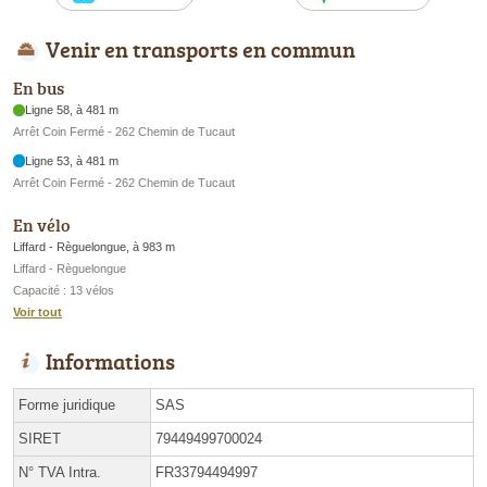
Venir en transports en commun
En bus
Ligne 58, à 481 m
Arrêt Coin Fermé - 262 Chemin de Tucaut
Ligne 53, à 481 m
Arrêt Coin Fermé - 262 Chemin de Tucaut
En vélo
Liffard - Règuelongue, à 983 m
Liffard - Règuelongue
Capacité : 13 vélos
Voir tout
Informations
Forme juridique
SAS
SIRET
79449499700024
N° TVA Intra.
FR33794494997