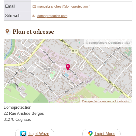
Email
manuel.sanchezⓐdomoprotection.fr
Site web
domoprotection.com
Plan et adresse
© contributeurs OpenStreetMap
Corriger l’adresse ou la localisation
Domoprotection
22 Rue Aristide Berges
31270 Cugnaux
Trajet Waze
Trajet Maps