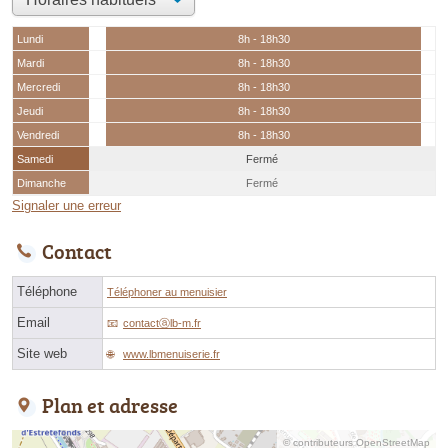
Lundi
8h - 18h30
Mardi
8h - 18h30
Mercredi
8h - 18h30
Jeudi
8h - 18h30
Vendredi
8h - 18h30
Samedi
Fermé
Dimanche
Fermé
Signaler une erreur
Contact
Téléphone
Téléphoner au menuisier
Email
contactⓐlb-m.fr
Site web
www.lbmenuiserie.fr
Plan et adresse
© contributeurs OpenStreetMap