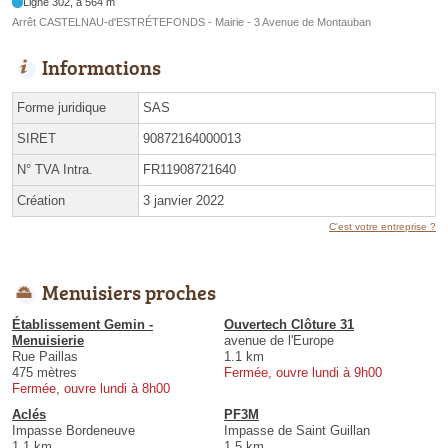
Ligne 302, à 564 m
Arrêt CASTELNAU-d'ESTRÉTEFONDS - Mairie - 3 Avenue de Montauban
Informations
Forme juridique
SAS
SIRET
90872164000013
N° TVA Intra.
FR11908721640
Création
3 janvier 2022
C'est votre entreprise ?
Menuisiers proches
Établissement Gemin -
Ouvertech Clôture 31
Menuisierie
avenue de l'Europe
Rue Paillas
1.1 km
475 mètres
Fermée, ouvre lundi à 9h00
Fermée, ouvre lundi à 8h00
Aclés
PF3M
Impasse Bordeneuve
Impasse de Saint Guillan
1.1 km
1.5 km