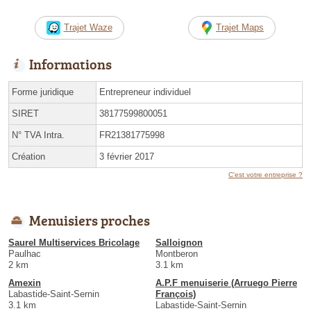
Trajet Waze
Trajet Maps
Informations
Forme juridique
Entrepreneur individuel
SIRET
38177599800051
N° TVA Intra.
FR21381775998
Création
3 février 2017
C'est votre entreprise ?
Menuisiers proches
Saurel Multiservices Bricolage
Salloignon
Paulhac
Montberon
2 km
3.1 km
Amexin
A.P.F menuiserie (Arruego Pierre
Labastide-Saint-Sernin
François)
3.1 km
Labastide-Saint-Sernin