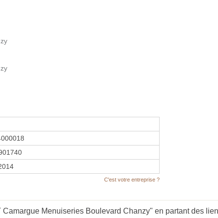
nzy
nzy
4000018
901740
 2014
C'est votre entreprise ?
Camargue Menuiseries Boulevard Chanzy" en partant des lien