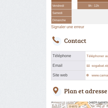
Vendredi
9h - 12h
Samedi
Dimanche
Signaler une erreur
Contact
Téléphone
Téléphoner a
Email
sogabat.s
Site web
www.camar
Plan et adresse