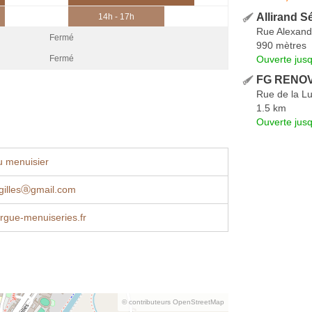
Allirand S
14h - 17h
Rue Alexand
Fermé
990 mètres
Ouverte jus
Fermé
FG RENOV 
Rue de la L
1.5 km
Ouverte jus
u menuisier
tgillesⓐgmail.com
gue-menuiseries.fr
© contributeurs OpenStreetMap