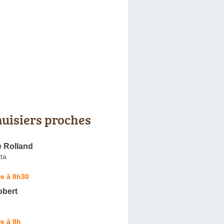
uisiers proches
e Rolland
ta
e à 8h30
bert
e à 9h