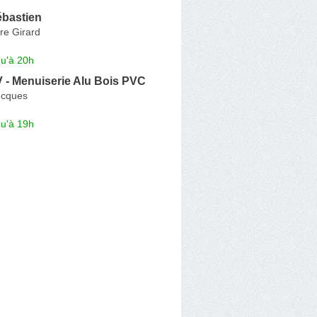
ébastien
re Girard
qu'à 20h
- Menuiserie Alu Bois PVC
ucques
qu'à 19h