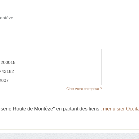
Montèze
8200015
743182
 2007
C'est votre entreprise ?
serie Route de Montèze" en partant des liens :
menuisier Occit