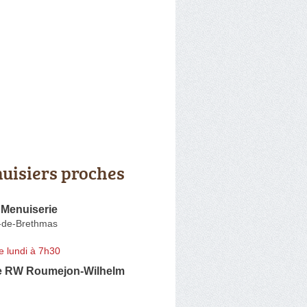
uisiers proches
 Menuiserie
e-de-Brethmas
e lundi à 7h30
e RW Roumejon-Wilhelm