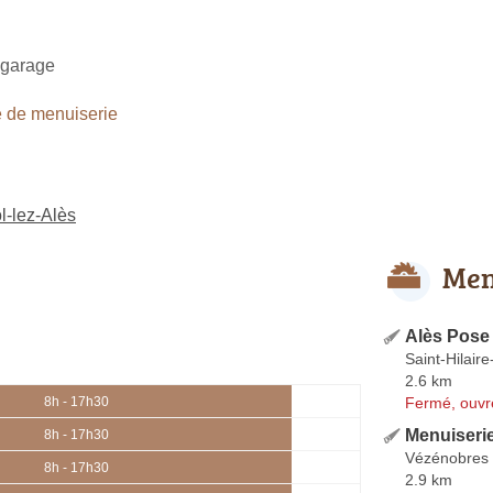
e garage
 de menuiserie
l-lez-Alès
Men
Alès Pose
Saint-Hilair
2.6 km
Fermé, ouvr
8h - 17h30
Menuiseri
8h - 17h30
Vézénobres
8h - 17h30
2.9 km