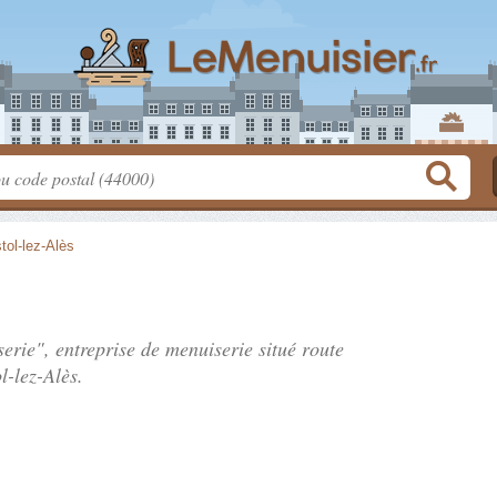
tol-lez-Alès
erie", entreprise de menuiserie situé
route
l-lez-Alès.