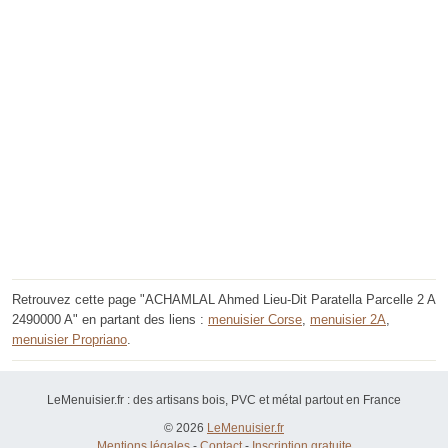
Retrouvez cette page "ACHAMLAL Ahmed Lieu-Dit Paratella Parcelle 2 A
2490000 A" en partant des liens :
menuisier Corse
,
menuisier 2A
,
menuisier Propriano
.
LeMenuisier.fr : des artisans bois, PVC et métal partout en France
© 2026
LeMenuisier.fr
Mentions légales
-
Contact
-
Inscription gratuite