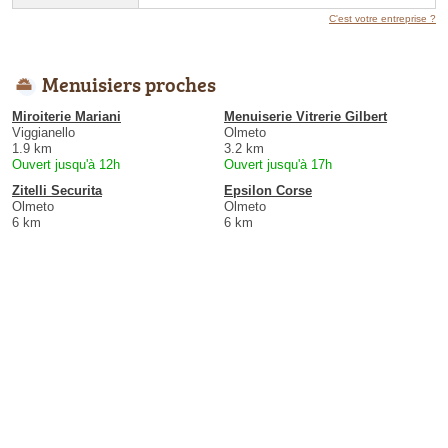
C'est votre entreprise ?
Menuisiers proches
Miroiterie Mariani
Menuiserie Vitrerie Gilbert
Viggianello
Olmeto
1.9 km
3.2 km
Ouvert jusqu'à 12h
Ouvert jusqu'à 17h
Zitelli Securita
Epsilon Corse
Olmeto
Olmeto
6 km
6 km