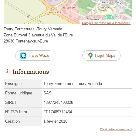
Corriger l’adresse ou la localisation
Toury Fermetures -Toury Veranda
Zone Euroval 3 avenue du Val de l'Eure
28630 Fontenay-sur-Eure
Trajet Waze
Trajet Maps
Informations
Enseigne
Toury Fermetures -Toury Veranda -
Forme juridique
SAS
SIRET
48977243400028
N° TVA Intra.
FR17489772434
Création
1 février 2018
C'est votre entreprise ?