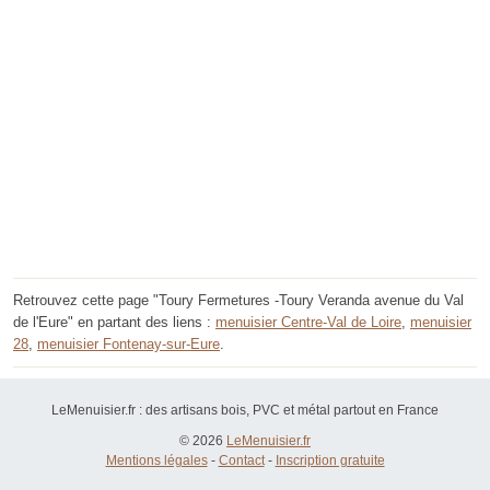
Retrouvez cette page "Toury Fermetures -Toury Veranda avenue du Val
de l'Eure" en partant des liens :
menuisier Centre-Val de Loire
,
menuisier
28
,
menuisier Fontenay-sur-Eure
.
LeMenuisier.fr : des artisans bois, PVC et métal partout en France
© 2026
LeMenuisier.fr
Mentions légales
-
Contact
-
Inscription gratuite