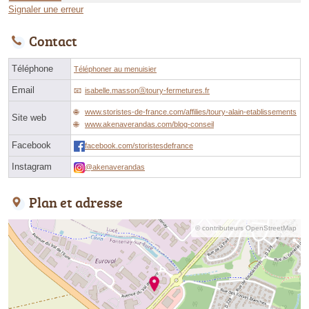
Signaler une erreur
Contact
Téléphone
Téléphoner au menuisier
Email
isabelle.massonⓐtoury-fermetures.fr
www.storistes-de-france.com/affilies/toury-alain-etablissements
Site web
www.akenaverandas.com/blog-conseil
Facebook
facebook.com/storistesdefrance
Instagram
@akenaverandas
Plan et adresse
© contributeurs OpenStreetMap