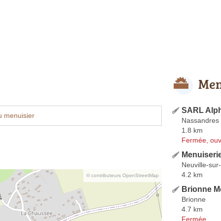
Men
SARL Alph
u menuisier
Nassandres 
1.8 km
Fermée, ouv
Menuiserie
Neuville-sur
4.2 km
© contributeurs OpenStreetMap
Brionne M
Brionne
4.7 km
Fermée