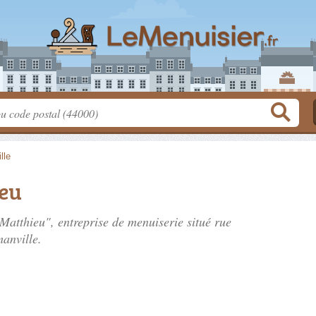
lle
eu
atthieu", entreprise de menuiserie situé
rue
anville.