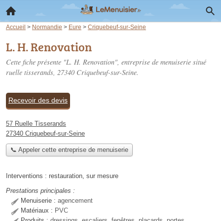
Accueil
>
Normandie
>
Eure
>
Criquebeuf-sur-Seine
L. H. Renovation
Cette fiche présente "L. H. Renovation", entreprise de menuiserie situé
ruelle tisserands
, 27340 Criquebeuf-sur-Seine.
Recevoir des devis
57 Ruelle Tisserands
27340 Criquebeuf-sur-Seine
📞 Appeler cette entreprise de menuiserie
Interventions :
restauration
,
sur mesure
Prestations principales :
Menuiserie :
agencement
Matériaux :
PVC
Produits :
dressings, escaliers, fenêtres, placards, portes