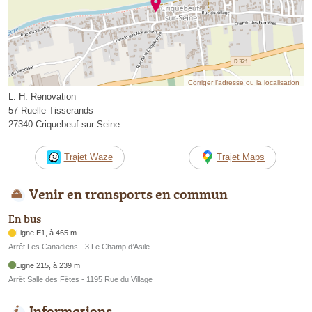
Corriger l’adresse ou la localisation
L. H. Renovation
57 Ruelle Tisserands
27340 Criquebeuf-sur-Seine
Trajet Waze
Trajet Maps
Venir en transports en commun
En bus
Ligne E1, à 465 m
Arrêt Les Canadiens - 3 Le Champ d’Asile
Ligne 215, à 239 m
Arrêt Salle des Fêtes - 1195 Rue du Village
Informations