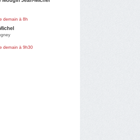
e Mougin Jean-Michel
e demain à 8h
ichel
ugney
e demain à 9h30