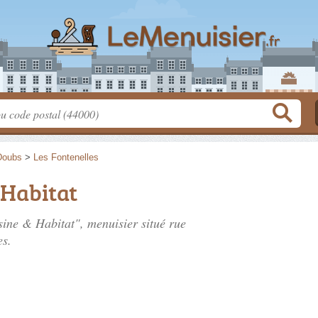
Doubs
>
Les Fontenelles
 Habitat
isine & Habitat", menuisier situé
rue
es.