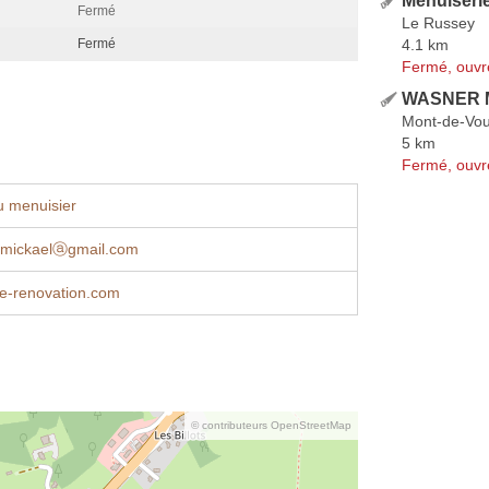
Menuiseri
Fermé
Le Russey
4.1 km
Fermé
Fermé, ouvr
WASNER M
Mont-de-Vo
5 km
Fermé, ouvr
u menuisier
n.mickaelⓐgmail.com
e-renovation.com
© contributeurs OpenStreetMap