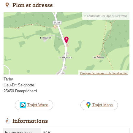
Plan et adresse
© contributeurs OpenStreetMap
Corriger l’adresse ou la localisation
Tarby
Lieu-Dit Seignotte
25450 Damprichard
Trajet Waze
Trajet Maps
Informations
Forme juridique
SARL