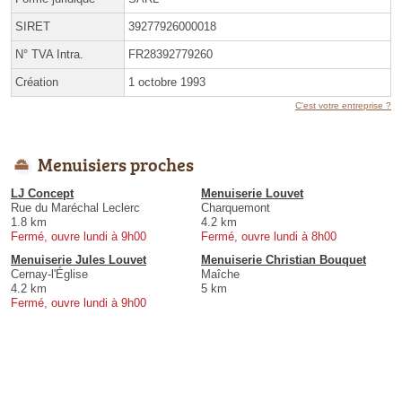
SIRET
39277926000018
N° TVA Intra.
FR28392779260
Création
1 octobre 1993
C'est votre entreprise ?
Menuisiers proches
LJ Concept
Menuiserie Louvet
Rue du Maréchal Leclerc
Charquemont
1.8 km
4.2 km
Fermé, ouvre lundi à 9h00
Fermé, ouvre lundi à 8h00
Menuiserie Jules Louvet
Menuiserie Christian Bouquet
Cernay-l'Église
Maîche
4.2 km
5 km
Fermé, ouvre lundi à 9h00