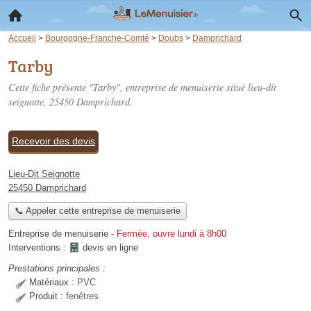
Accueil
>
Bourgogne-Franche-Comté
>
Doubs
>
Damprichard
Tarby
Cette fiche présente "Tarby", entreprise de menuiserie situé
lieu-dit
seignotte
, 25450 Damprichard.
Recevoir des devis
Lieu-Dit Seignotte
25450 Damprichard
📞 Appeler cette entreprise de menuiserie
Entreprise de menuiserie
-
Fermée, ouvre lundi à 8h00
Interventions :
devis en ligne
Prestations principales :
Matériaux :
PVC
Produit :
fenêtres