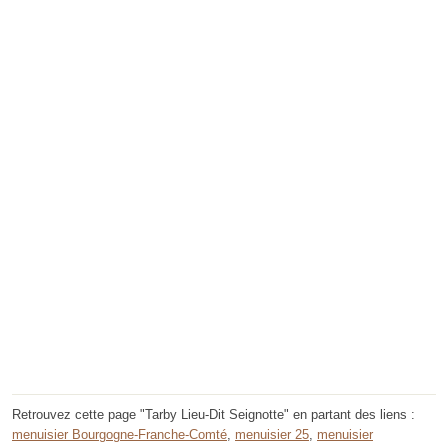
Retrouvez cette page "Tarby Lieu-Dit Seignotte" en partant des liens :
menuisier Bourgogne-Franche-Comté
,
menuisier 25
,
menuisier