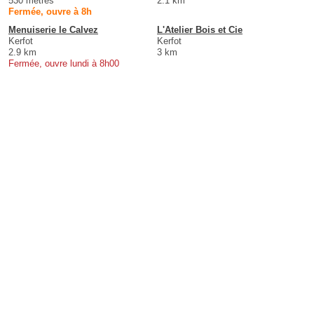
530 mètres
2.1 km
Fermée, ouvre à 8h
Menuiserie le Calvez
L'Atelier Bois et Cie
Kerfot
Kerfot
2.9 km
3 km
Fermée, ouvre lundi à 8h00