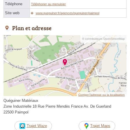
Téléphone
Téléphoner au menuisier
Site web
www.queguiner.fr/agences/queguiner/paimpol
Plan et adresse
© contributeurs OpenStreetMap
Corriger l’adresse ou la localisation
Quéguiner Matériaux
Zone Industrielle 18 Rue Pierre Mendès France Av. De Guerland
22500 Paimpol
Trajet Waze
Trajet Maps