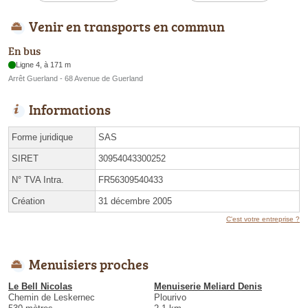
Venir en transports en commun
En bus
Ligne 4, à 171 m
Arrêt Guerland - 68 Avenue de Guerland
Informations
Forme juridique
SAS
SIRET
30954043300252
N° TVA Intra.
FR56309540433
Création
31 décembre 2005
C'est votre entreprise ?
Menuisiers proches
Le Bell Nicolas
Menuiserie Meliard Denis
Chemin de Leskernec
Plourivo