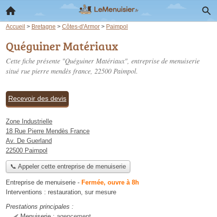
Accueil
>
Bretagne
>
Côtes-d'Armor
>
Paimpol
Quéguiner Matériaux
Cette fiche présente "Quéguiner Matériaux", entreprise de menuiserie
situé
rue pierre mendès france
, 22500 Paimpol.
Recevoir des devis
Zone Industrielle
18 Rue Pierre Mendès France
Av. De Guerland
22500 Paimpol
📞 Appeler cette entreprise de menuiserie
Entreprise de menuiserie
-
Fermée, ouvre à 8h
Interventions :
restauration
,
sur mesure
Prestations principales :
Menuiserie :
agencement