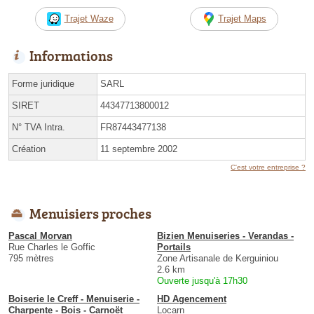
Trajet Waze
Trajet Maps
Informations
Forme juridique
SARL
SIRET
44347713800012
N° TVA Intra.
FR87443477138
Création
11 septembre 2002
C'est votre entreprise ?
Menuisiers proches
Pascal Morvan
Bizien Menuiseries - Verandas -
Rue Charles le Goffic
Portails
795 mètres
Zone Artisanale de Kerguiniou
2.6 km
Ouverte jusqu'à 17h30
Boiserie le Creff - Menuiserie -
HD Agencement
Charpente - Bois - Carnoët
Locarn