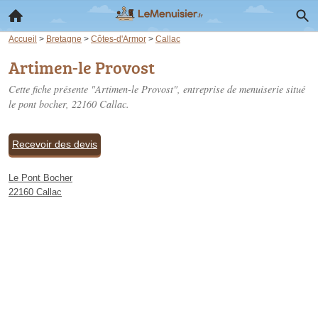
Accueil
>
Bretagne
>
Côtes-d'Armor
>
Callac
Artimen-le Provost
Cette fiche présente "Artimen-le Provost", entreprise de menuiserie situé
le pont bocher
, 22160 Callac.
Recevoir des devis
Le Pont Bocher
22160 Callac