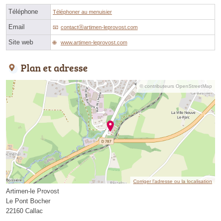
Téléphone
Téléphoner au menuisier
Email
contactⓐartimen-leprovost.com
Site web
www.artimen-leprovost.com
Plan et adresse
© contributeurs OpenStreetMap
Corriger l’adresse ou la localisation
Artimen-le Provost
Le Pont Bocher
22160 Callac