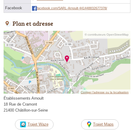
Facebook
facebook.com/SARL-Arnoult-441448832677378/
Plan et adresse
© contributeurs OpenStreetMap
Corriger l’adresse ou la localisation
Établissements Arnoult
18 Rue de Cramont
21400 Châtillon-sur-Seine
Trajet Waze
Trajet Maps