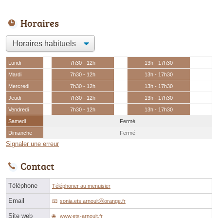
Horaires
Lundi
7h30 - 12h
13h - 17h30
Mardi
7h30 - 12h
13h - 17h30
Mercredi
7h30 - 12h
13h - 17h30
Jeudi
7h30 - 12h
13h - 17h30
Vendredi
7h30 - 12h
13h - 17h30
Samedi
Fermé
Dimanche
Fermé
Signaler une erreur
Contact
Téléphone
Téléphoner au menuisier
Email
sonia.ets.arnoultⓐorange.fr
Site web
www.ets-arnoult.fr