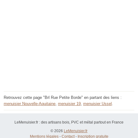
Retrouvez cette page "Brl Rue Petite Borde" en partant des liens :
menuisier Nouvelle-Aquitaine
,
menuisier 19
,
menuisier Ussel
.
LeMenuisier.fr : des artisans bois, PVC et métal partout en France
© 2026
LeMenuisier.fr
Mentions légales
-
Contact
-
Inscription gratuite