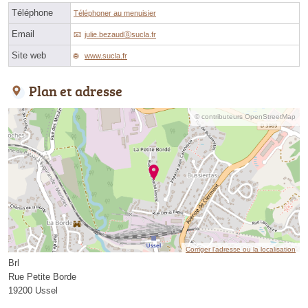
Téléphone
Téléphoner au menuisier
Email
julie.bezaudⓐsucla.fr
Site web
www.sucla.fr
Plan et adresse
© contributeurs OpenStreetMap
Corriger l’adresse ou la localisation
Brl
Rue Petite Borde
19200 Ussel