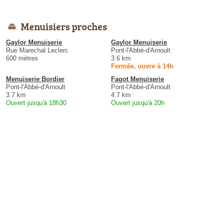
Menuisiers proches
Gaylor Menuiserie
Gaylor Menuiserie
Rue Marechal Leclerc
Pont-l'Abbé-d'Arnoult
600 mètres
3.6 km
Fermée, ouvre à 14h
Menuiserie Bordier
Fagot Menuiserie
Pont-l'Abbé-d'Arnoult
Pont-l'Abbé-d'Arnoult
3.7 km
4.7 km
Ouvert jusqu'à 18h30
Ouvert jusqu'à 20h