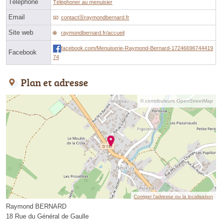
Téléphone
Téléphoner au menuisier
Email
contactⓐraymondbernard.fr
Site web
raymondbernard.fr/accueil
facebook.com/Menuiserie-Raymond-Bernard-17246696744419
Facebook
74
Plan et adresse
© contributeurs OpenStreetMap
Corriger l’adresse ou la localisation
Raymond BERNARD
18 Rue du Général de Gaulle