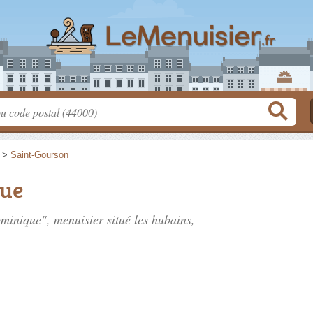
>
Saint-Gourson
que
ominique", menuisier situé
les hubains
,