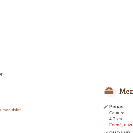
on
Men
Penas
u menuisier
Couture
4.7 km
Fermé, ouvr