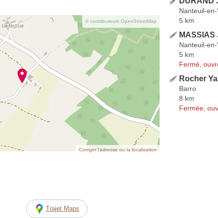
DURAND 
Nanteuil-en-
5 km
© contributeurs OpenStreetMap
MASSIAS J
Nanteuil-en-
5 km
Fermé, ouvr
Rocher Y
Barro
8 km
Fermée, ouv
Corriger l’adresse ou la localisation
Trajet Maps