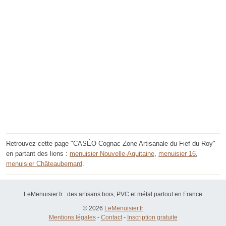
Retrouvez cette page "CASÉO Cognac Zone Artisanale du Fief du Roy"
en partant des liens :
menuisier Nouvelle-Aquitaine
,
menuisier 16
,
menuisier Châteaubernard
.
LeMenuisier.fr : des artisans bois, PVC et métal partout en France
© 2026
LeMenuisier.fr
Mentions légales
-
Contact
-
Inscription gratuite