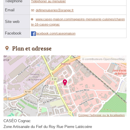
Téléphone
Téléphoner au menuisier
Email
defimenuiseriesⓐorange.fr
www.caseo-maison.com/magasins-menuiserie-cuisines/charen
Site web
te-16-caseo-cognac
Facebook
facebook.com/caseomaison
Plan et adresse
© contributeurs OpenStreetMap
Corriger l’adresse ou la localisation
CASÉO Cognac
Zone Artisanale du Fief du Roy Rue Pierre Latécoère