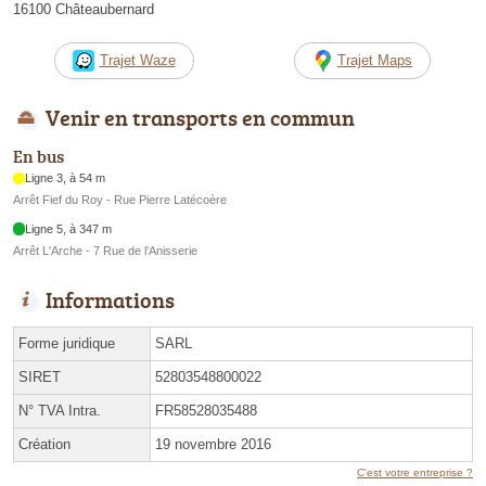
16100 Châteaubernard
Trajet Waze
Trajet Maps
Venir en transports en commun
En bus
Ligne 3, à 54 m
Arrêt Fief du Roy - Rue Pierre Latécoère
Ligne 5, à 347 m
Arrêt L'Arche - 7 Rue de l’Anisserie
Informations
Forme juridique
SARL
SIRET
52803548800022
N° TVA Intra.
FR58528035488
Création
19 novembre 2016
C'est votre entreprise ?