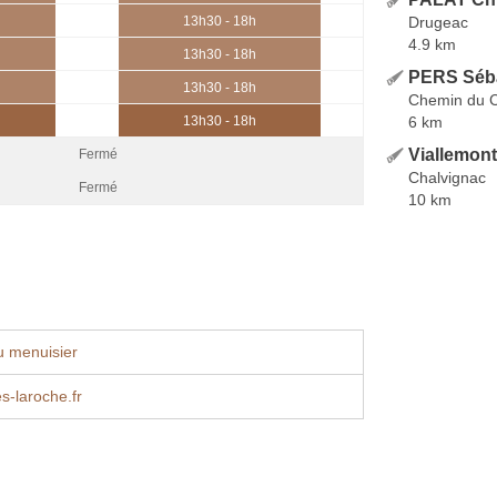
Drugeac
13h30 - 18h
4.9 km
13h30 - 18h
PERS Séb
13h30 - 18h
Chemin du Cl
6 km
13h30 - 18h
Viallemont
Fermé
Chalvignac
Fermé
10 km
u menuisier
s-laroche.fr