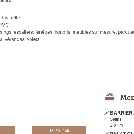
esure
dustrielle
 PVC
sings, escaliers, fenêtres, lambris, meubles sur mesure, parquets
s, vérandas, volets
Men
BARRIER 
Salins
2.8 km
13h30 - 18h
PALAT Chr