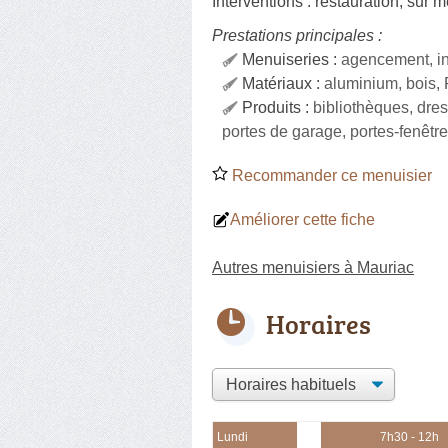
Interventions :
restauration
,
sur m
Prestations principales :
Menuiseries :
agencement, in
Matériaux :
aluminium, bois,
Produits :
bibliothèques, dres
portes de garage, portes-fenêtre
Recommander ce menuisier
Améliorer cette fiche
Autres menuisiers à Mauriac
Horaires
Lundi
7h30 - 12h