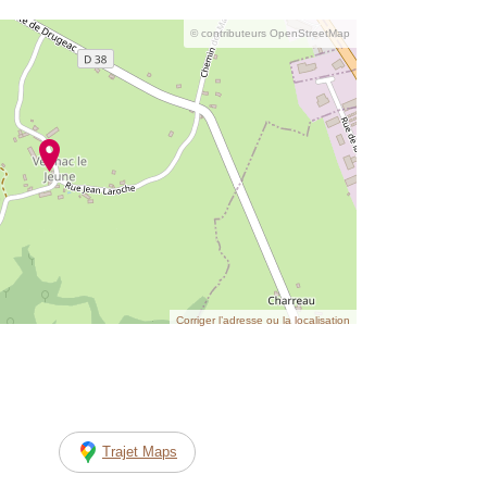
© contributeurs OpenStreetMap
Corriger l’adresse ou la localisation
Trajet Maps