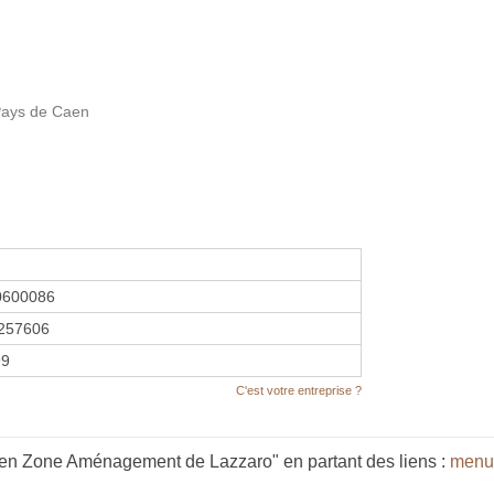
Pays de Caen
0600086
257606
99
C'est votre entreprise ?
aen Zone Aménagement de Lazzaro" en partant des liens :
menu