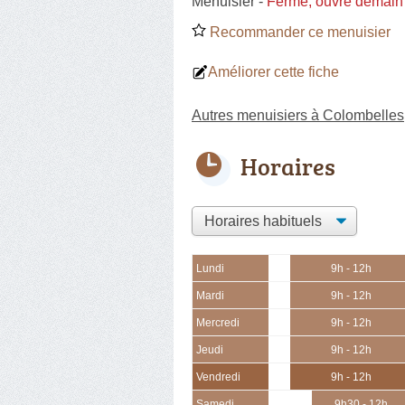
Menuisier
-
Fermé, ouvre demain
Recommander ce menuisier
Améliorer cette fiche
Autres menuisiers à Colombelles
Horaires
Lundi
9h - 12h
Mardi
9h - 12h
Mercredi
9h - 12h
Jeudi
9h - 12h
Vendredi
9h - 12h
Samedi
9h30 - 12h