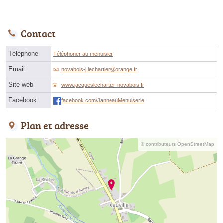
Contact
Téléphone
Téléphoner au menuisier
Email
novabois-j.lechartierⓐorange.fr
Site web
www.jacqueslechartier-novabois.fr
Facebook
facebook.com/JanneauMenuiserie
Plan et adresse
© contributeurs OpenStreetMap