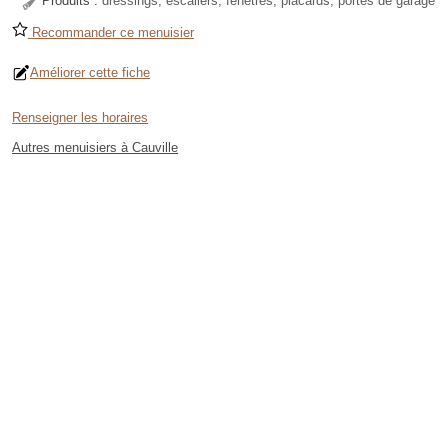
Produits :
dressings, escaliers, fenêtres, placards, portes de garage
Recommander ce menuisier
Améliorer cette fiche
Renseigner les horaires
Autres menuisiers à Cauville