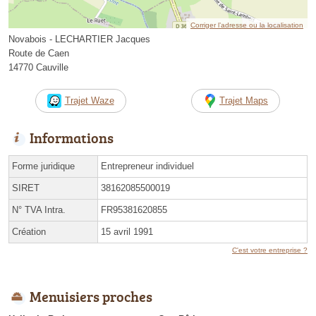
Corriger l’adresse ou la localisation
Novabois - LECHARTIER Jacques
Route de Caen
14770 Cauville
Trajet Waze
Trajet Maps
Informations
Forme juridique
Entrepreneur individuel
SIRET
38162085500019
N° TVA Intra.
FR95381620855
Création
15 avril 1991
C'est votre entreprise ?
Menuisiers proches