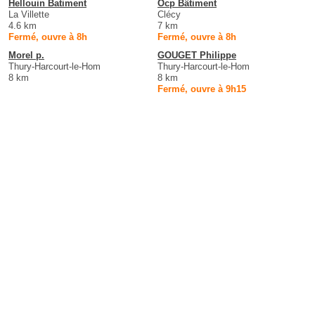
Hellouin Batiment
Ocp Bâtiment
La Villette
Clécy
4.6 km
7 km
Fermé, ouvre à 8h
Fermé, ouvre à 8h
Morel p.
GOUGET Philippe
Thury-Harcourt-le-Hom
Thury-Harcourt-le-Hom
8 km
8 km
Fermé, ouvre à 9h15