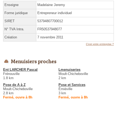
Enseigne
Madelaine Jeremy
Forme juridique
Entrepreneur individuel
SIRET
53794807700012
N° TVA Intra.
FR50537948077
Création
7 novembre 2011
C'est votre entreprise ?
Menuisiers proches
Ent LARCHER Pascal
Lmenuiseries
Frénouville
Moult-Chicheboville
1.8 km
2 km
Pose de A à Z
Pose et Services
Moult-Chicheboville
Émiéville
2.8 km
3 km
Fermé, ouvre à 8h
Fermé, ouvre à 8h