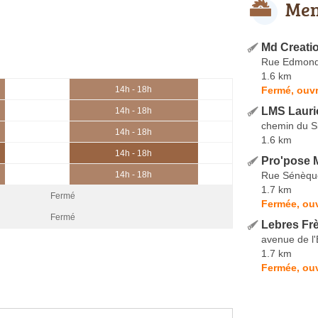
Men
Md Creati
Rue Edmond
1.6 km
Fermé, ouvr
14h - 18h
LMS Lauri
14h - 18h
chemin du S
14h - 18h
1.6 km
14h - 18h
Pro'pose 
Rue Sénèqu
14h - 18h
1.7 km
Fermé
Fermée, ouv
Fermé
Lebres Fr
avenue de l
1.7 km
Fermée, ouv