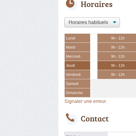
Horaires
Lundi
9h - 12h
Mardi
9h - 12h
Mercredi
9h - 12h
Jeudi
9h - 12h
Vendredi
9h - 12h
Samedi
Dimanche
Signaler une erreur
Contact