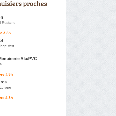
uisiers proches
on
 Rostand
e à 8h
ol
inge Vert
Menuiserie Alu/PVC
e
re à 8h
ères
'Europe
re à 8h