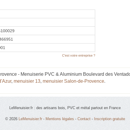
5100029
466951
2001
C'est votre entreprise ?
Provence - Menuiserie PVC & Aluminium Boulevard des Ventadoui
d'Azur
,
menuisier 13
,
menuisier Salon-de-Provence
.
LeMenuisier.fr : des artisans bois, PVC et métal partout en France
© 2026
LeMenuisier.fr
-
Mentions légales
-
Contact
-
Inscription gratuite