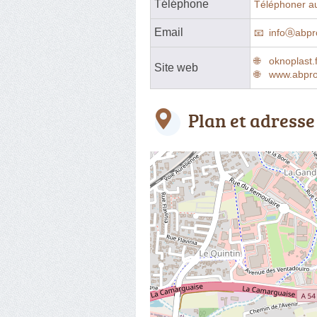
Téléphone
Téléphoner a
Email
infoⓐabpro
oknoplast.
Site web
www.abpro
Plan et adresse