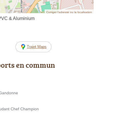
Corriger l’adresse ou la localisation
 PVC & Aluminium
Trajet Maps
ports en commun
a Gandonne
djudant Chef Champion