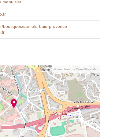
u menuisier
.fr
fr/boutiques/sarl-alu-baie-provence
.fr
© contributeurs OpenStreetMap