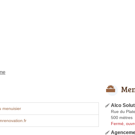
ème
Men
Alco Solut
u menuisier
Rue du Plat
500 mètres
renovation.fr
Fermé, ouvr
Agencemen