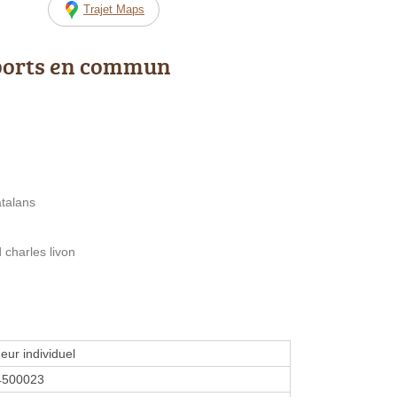
Trajet Maps
ports en commun
atalans
 charles livon
eur individuel
4500023