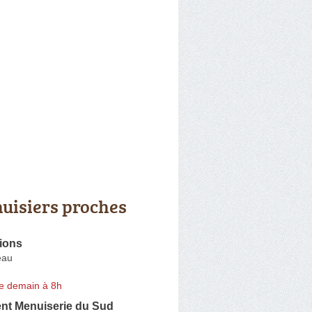
uisiers proches
ions
eau
e demain à 8h
t Menuiserie du Sud