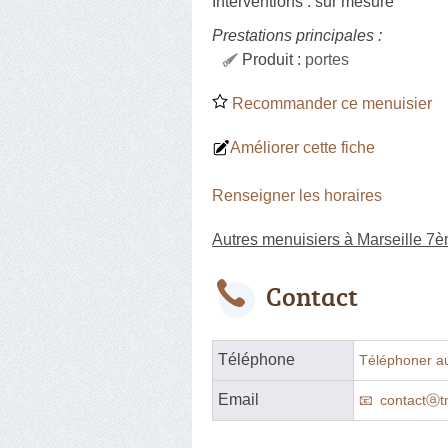
Interventions :
sur mesure
Prestations principales :
Produit :
portes
Recommander ce menuisier
Améliorer cette fiche
Renseigner les horaires
Autres menuisiers à Marseille 7
Contact
Téléphone
Téléphoner a
Email
contactⓐtm