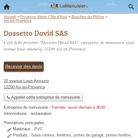
Accueil
>
Provence-Alpes-Côte d'Azur
>
Bouches-du-Rhône
>
Aix-en-Provence
Dossetto David SAS
Cette fiche présente "Dossetto David SAS", entreprise de menuiserie situé
avenue louis amouriq
, 13290 Aix-en-Provence.
Recevoir des devis
20 avenue Louis Amouriq
13290 Aix-en-Provence
📞 Appeler cette entreprise de menuiserie
Entreprise de menuiserie
-
Fermée, ouvre demain à 8h30
Interventions :
restauration
Prestations principales :
Matériaux :
PVC
Produits :
baies vitrées, fenêtres, portes de garage, portes-fenêtre,