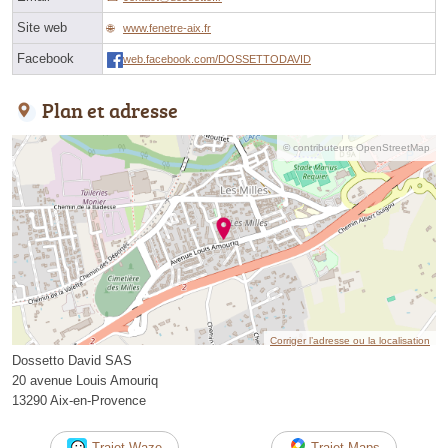
Site web
www.fenetre-aix.fr
Facebook
web.facebook.com/DOSSETTODAVID
Plan et adresse
© contributeurs OpenStreetMap
Corriger l’adresse ou la localisation
Dossetto David SAS
20 avenue Louis Amouriq
13290 Aix-en-Provence
Trajet Waze
Trajet Maps