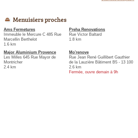
Menuisiers proches
Ams Fermetures
Preha Renovations
Immeuble le Mercure C 485 Rue
Rue Victor Baltard
Marcellin Berthelot
1.8 km
1.6 km
Major Aluminium Provence
Mo'renove
Les Milles 645 Rue Mayor de
Rue Jean René Guillibert Gauthier
Montricher
de la Lauzière Bâtiment B5 - 13 100
2.4 km
2.6 km
Fermée, ouvre demain à 9h