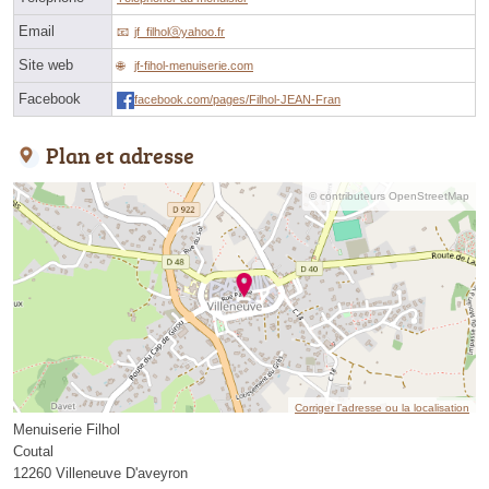
Email
jf_filholⓐyahoo.fr
Site web
jf-fihol-menuiserie.com
Facebook
facebook.com/pages/Filhol-JEAN-Fran
Plan et adresse
© contributeurs OpenStreetMap
Corriger l’adresse ou la localisation
Menuiserie Filhol
Coutal
12260 Villeneuve D'aveyron