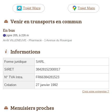
Trajet Waze
Trajet Maps
Venir en transports en commun
En bus
Ligne 205, à 226 m
Arrêt VILLENEUVE - Pharmacie - 1 Avenue du Rouergue
Informations
Forme juridique
SARL
SIRET
38428152300017
N° TVA Intra.
FR66384281523
Création
27 janvier 1992
C'est votre entreprise ?
Menuisiers proches