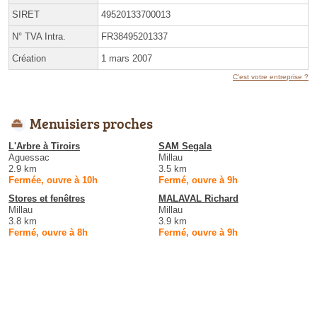
SIRET
49520133700013
N° TVA Intra.
FR38495201337
Création
1 mars 2007
C'est votre entreprise ?
Menuisiers proches
L'Arbre à Tiroirs
SAM Segala
Aguessac
Millau
2.9 km
3.5 km
Fermée, ouvre à 10h
Fermé, ouvre à 9h
Stores et fenêtres
MALAVAL Richard
Millau
Millau
3.8 km
3.9 km
Fermé, ouvre à 8h
Fermé, ouvre à 9h