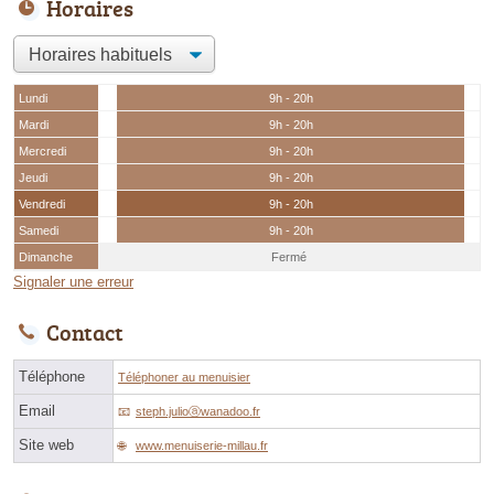
Horaires
Lundi
9h - 20h
Mardi
9h - 20h
Mercredi
9h - 20h
Jeudi
9h - 20h
Vendredi
9h - 20h
Samedi
9h - 20h
Dimanche
Fermé
Signaler une erreur
Contact
Téléphone
Téléphoner au menuisier
Email
steph.julioⓐwanadoo.fr
Site web
www.menuiserie-millau.fr