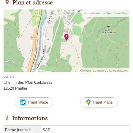
Plan et adresse
© contributeurs OpenStreetMap
Corriger l’adresse ou la localisation
Julien
Chemin des Plos Carbassas
12520 Paulhe
Trajet Waze
Trajet Maps
Informations
Forme juridique
SARL