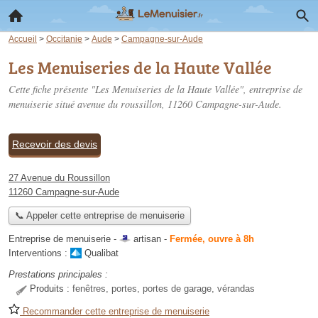
Accueil
>
Occitanie
>
Aude
>
Campagne-sur-Aude
Les Menuiseries de la Haute Vallée
Cette fiche présente "Les Menuiseries de la Haute Vallée", entreprise de
menuiserie situé
avenue du roussillon
, 11260 Campagne-sur-Aude.
Recevoir des devis
27 Avenue du Roussillon
11260 Campagne-sur-Aude
📞 Appeler cette entreprise de menuiserie
Entreprise de menuiserie -
artisan
-
Fermée, ouvre à 8h
Interventions :
Qualibat
Prestations principales :
Produits :
fenêtres, portes, portes de garage, vérandas
Recommander cette entreprise de menuiserie