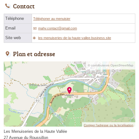
Contact
Téléphone
Téléphoner au menuisier
Email
mahv.contactⓐgmail.com
Site web
les-menuiseries-de-la-haute-vallee.business.site
Plan et adresse
© contributeurs OpenStreetMap
Corriger l’adresse ou la localisation
Les Menuiseries de la Haute Vallée
27 Avenue du Roussillon