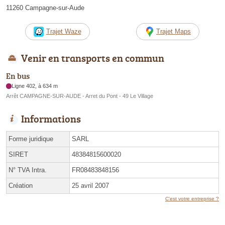
11260 Campagne-sur-Aude
Trajet Waze
Trajet Maps
Venir en transports en commun
En bus
Ligne 402, à 634 m
Arrêt CAMPAGNE-SUR-AUDE - Arret du Pont - 49 Le Village
Informations
Forme juridique
SARL
SIRET
48384815600020
N° TVA Intra.
FR08483848156
Création
25 avril 2007
C'est votre entreprise ?