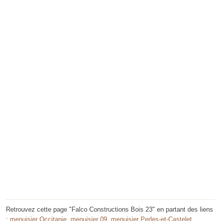
Retrouvez cette page "Falco Constructions Bois 23" en partant des liens
:
menuisier Occitanie
,
menuisier 09
,
menuisier Perles-et-Castelet
.