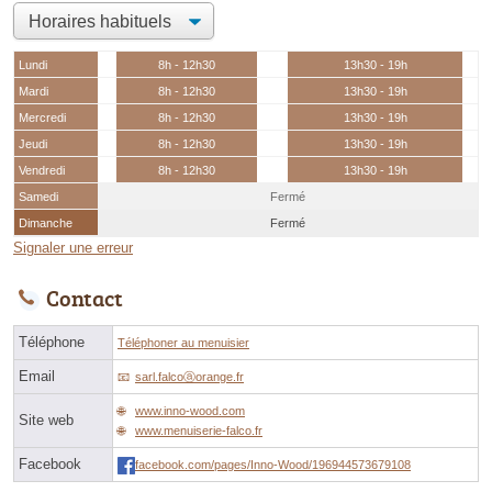
Lundi
8h - 12h30
13h30 - 19h
Mardi
8h - 12h30
13h30 - 19h
Mercredi
8h - 12h30
13h30 - 19h
Jeudi
8h - 12h30
13h30 - 19h
Vendredi
8h - 12h30
13h30 - 19h
Samedi
Fermé
Dimanche
Fermé
Signaler une erreur
Contact
Téléphone
Téléphoner au menuisier
Email
sarl.falcoⓐorange.fr
www.inno-wood.com
Site web
www.menuiserie-falco.fr
Facebook
facebook.com/pages/Inno-Wood/196944573679108