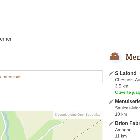
errier
Men
S Lafond
u menuisier
Chesnois-Au
3.5 km
Ouverte jus
Menuiserie
Saulces-Mon
10 km
© contributeurs OpenStreetMap
Brion Fabr
Amagne
11 km