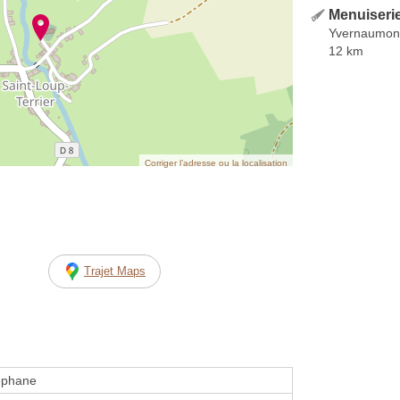
Menuiseri
Yvernaumon
12 km
Corriger l’adresse ou la localisation
Trajet Maps
ephane