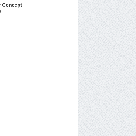
e Concept
t