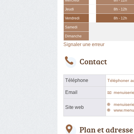
Mercredi
8h - 12h
Jeudi
8h - 12h
Vendredi
8h - 12h
Samedi
Dimanche
Signaler une erreur
Contact
Téléphone
Téléphoner a
Email
menuiserie
menuiserie
Site web
www.menuis
Plan et adresse