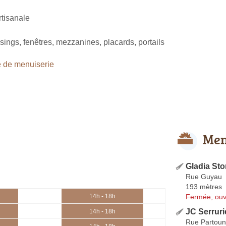
tisanale
sings, fenêtres, mezzanines, placards, portails
 de menuiserie
Men
Gladia Sto
Rue Guyau
193 mètres
Fermée, ouv
14h - 18h
JC Serruri
14h - 18h
Rue Partou