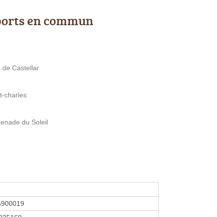
ports en commun
 de Castellar
t-charles
menade du Soleil
6900019