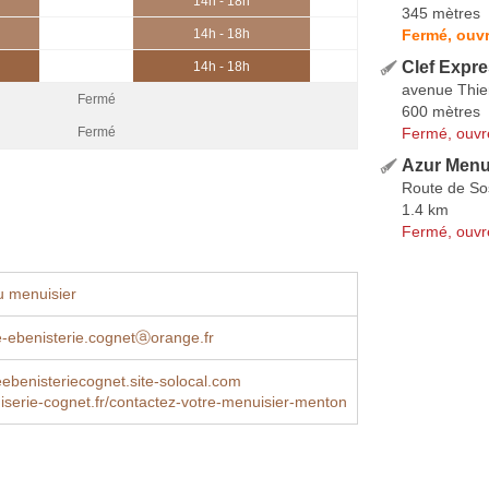
14h - 18h
345 mètres
Fermé, ouvr
14h - 18h
Clef Expr
14h - 18h
avenue Thie
Fermé
600 mètres
Fermé, ouvr
Fermé
Azur Menu
Route de So
1.4 km
Fermé, ouvr
u menuisier
-ebenisterie.cognetⓐorange.fr
ebenisteriecognet.site-solocal.com
erie-cognet.fr/contactez-votre-menuisier-menton