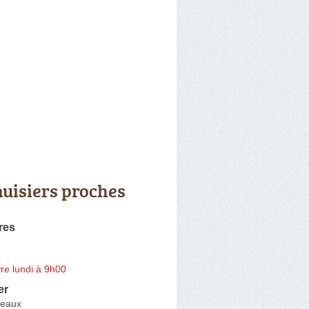
uisiers proches
res
re lundi à 9h00
er
neaux