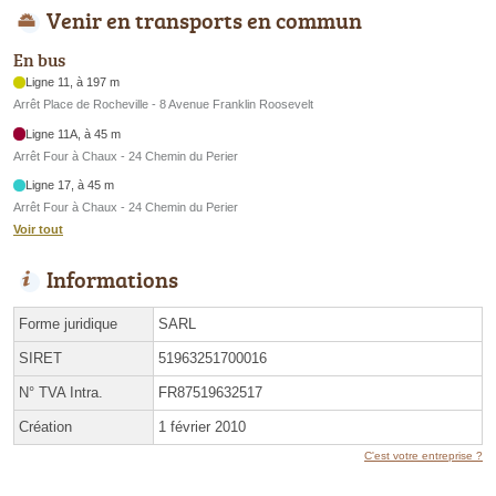
Venir en transports en commun
En bus
Ligne 11, à 197 m
Arrêt Place de Rocheville - 8 Avenue Franklin Roosevelt
Ligne 11A, à 45 m
Arrêt Four à Chaux - 24 Chemin du Perier
Ligne 17, à 45 m
Arrêt Four à Chaux - 24 Chemin du Perier
Voir tout
Informations
Forme juridique
SARL
SIRET
51963251700016
N° TVA Intra.
FR87519632517
Création
1 février 2010
C'est votre entreprise ?