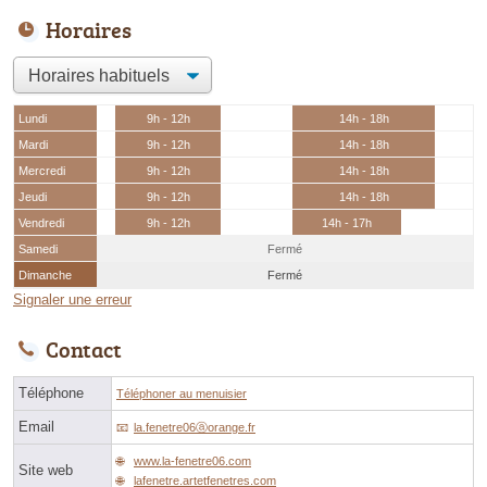
Horaires
Lundi
9h - 12h
14h - 18h
Mardi
9h - 12h
14h - 18h
Mercredi
9h - 12h
14h - 18h
Jeudi
9h - 12h
14h - 18h
Vendredi
9h - 12h
14h - 17h
Samedi
Fermé
Dimanche
Fermé
Signaler une erreur
Contact
Téléphone
Téléphoner au menuisier
Email
la.fenetre06ⓐorange.fr
www.la-fenetre06.com
Site web
lafenetre.artetfenetres.com