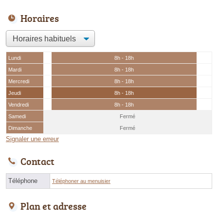
Horaires
Lundi
8h - 18h
Mardi
8h - 18h
Mercredi
8h - 18h
Jeudi
8h - 18h
Vendredi
8h - 18h
Samedi
Fermé
Dimanche
Fermé
Signaler une erreur
Contact
Téléphone
Téléphoner au menuisier
Plan et adresse