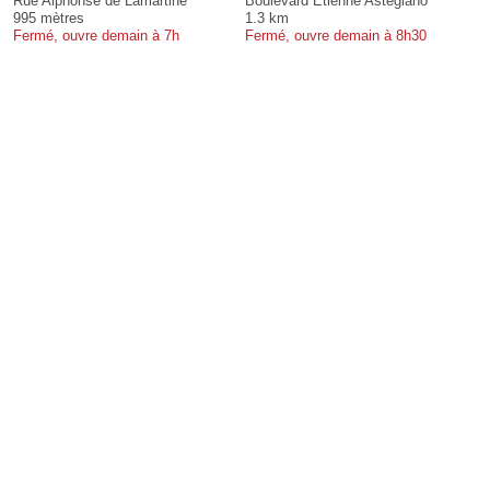
Rue Alphonse de Lamartine
Boulevard Étienne Astegiano
995 mètres
1.3 km
Fermé, ouvre demain à 7h
Fermé, ouvre demain à 8h30