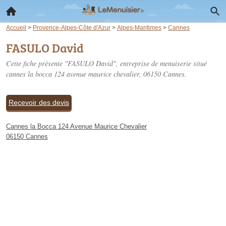
Accueil
>
Provence-Alpes-Côte d'Azur
>
Alpes-Maritimes
>
Cannes
FASULO David
Cette fiche présente "FASULO David", entreprise de menuiserie situé
cannes la bocca 124 avenue maurice chevalier
, 06150 Cannes.
Recevoir des devis
Cannes la Bocca 124 Avenue Maurice Chevalier
06150 Cannes