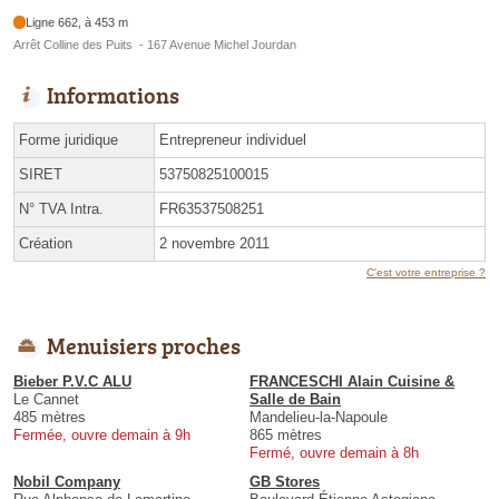
Ligne 662, à 453 m
Arrêt Colline des Puits - 167 Avenue Michel Jourdan
Informations
Forme juridique
Entrepreneur individuel
SIRET
53750825100015
N° TVA Intra.
FR63537508251
Création
2 novembre 2011
C'est votre entreprise ?
Menuisiers proches
Bieber P.V.C ALU
FRANCESCHI Alain Cuisine &
Le Cannet
Salle de Bain
485 mètres
Mandelieu-la-Napoule
Fermée, ouvre demain à 9h
865 mètres
Fermé, ouvre demain à 8h
Nobil Company
GB Stores