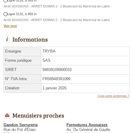
Ligne 5128, à 959 m
Arrêt SOISSONS - ARRET DUMAS 2 - 2 Boulevard du Maréchal de Lattre
Ligne 5132, à 959 m
Arrêt SOISSONS - ARRET DUMAS 2 - 2 Boulevard du Maréchal de Lattre
Voir tout
Informations
Enseigne
TRYBA
Forme juridique
SAS
SIRET
94839109900033
N° TVA Intra.
FR58948391099
Création
1 janvier 2026
C'est votre entreprise ?
Menuisiers proches
Gandon Serrurerie
Fermetures Axonaises
Rue du Pot d'Étain
Av. Du Général de Gaulle