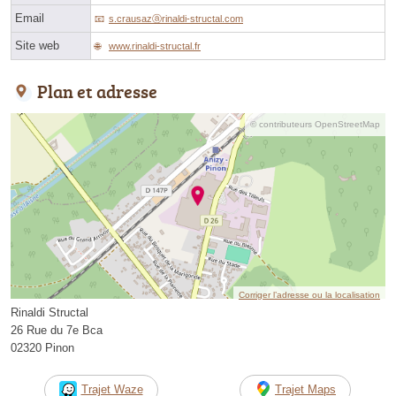
Email
s.crausazⓐrinaldi-structal.com
Site web
www.rinaldi-structal.fr
Plan et adresse
© contributeurs OpenStreetMap
Corriger l’adresse ou la localisation
Rinaldi Structal
26 Rue du 7e Bca
02320 Pinon
Trajet Waze
Trajet Maps