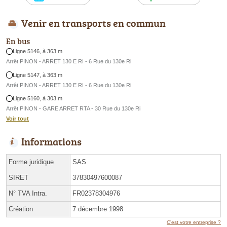
Venir en transports en commun
En bus
Ligne 5146, à 363 m
Arrêt PINON - ARRET 130 E RI - 6 Rue du 130e Ri
Ligne 5147, à 363 m
Arrêt PINON - ARRET 130 E RI - 6 Rue du 130e Ri
Ligne 5160, à 303 m
Arrêt PINON - GARE ARRET RTA - 30 Rue du 130e Ri
Voir tout
Informations
Forme juridique
SAS
SIRET
37830497600087
N° TVA Intra.
FR02378304976
Création
7 décembre 1998
C'est votre entreprise ?