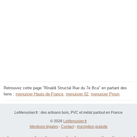
Retrouvez cette page "Rinaldi Structal Rue du 7e Bca" en partant des
liens :
menuisier Hauts-de-France
,
menuisier 02
,
menuisier Pinon
.
LeMenuisier.fr : des artisans bois, PVC et métal partout en France
© 2026
LeMenuisier.fr
Mentions légales
-
Contact
-
Inscription gratuite