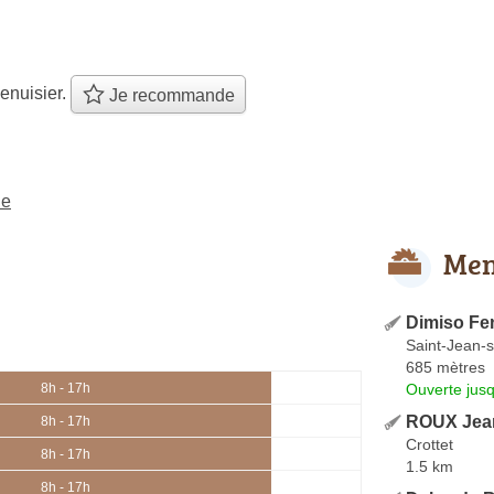
enuisier.
Je recommande
le
Men
Dimiso Fe
Saint-Jean-s
685 mètres
Ouverte jus
8h - 17h
ROUX Jea
8h - 17h
Crottet
8h - 17h
1.5 km
8h - 17h