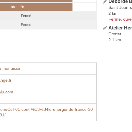
Deborde B
Saint-Jean-s
8h - 17h
2 km
Fermé
Fermé, ouvr
Fermé
Atelier He
Crottet
2.1 km
u menuisier
nge.fr
alu.com
com/Cef-01-contr%C3%B4le-energie-de-france-30
91/