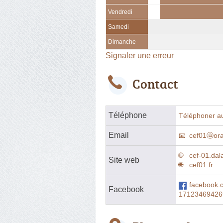
Vendredi
Samedi
Dimanche
Signaler une erreur
Contact
Téléphone
Téléphoner a
Email
cef01ⓐora
cef-01.dal
Site web
cef01.fr
facebook.
Facebook
17123469426