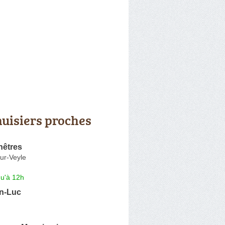
uisiers proches
nêtres
ur-Veyle
qu'à 12h
n-Luc