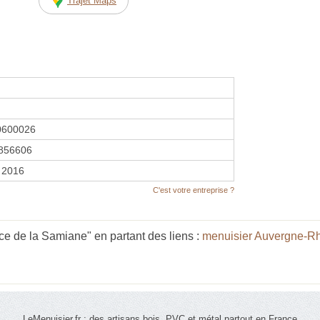
Trajet Maps
0600026
856606
 2016
C'est votre entreprise ?
ce de la Samiane" en partant des liens :
menuisier Auvergne-R
LeMenuisier.fr : des artisans bois, PVC et métal partout en France