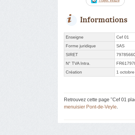
Trajet Waze
Informations
Enseigne
Cef 01
Forme juridique
SAS
SIRET
7978566
N° TVA Intra.
FR61797
Création
1 octobre
Retrouvez cette page "Cef 01 pla
menuisier Pont-de-Veyle
.