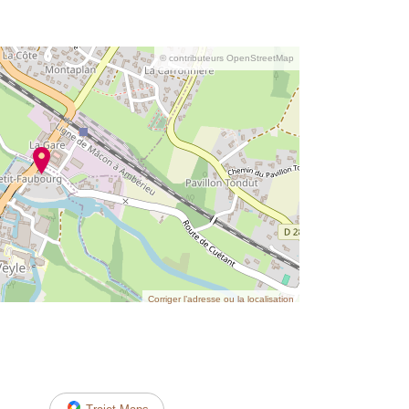
© contributeurs OpenStreetMap
Corriger l’adresse ou la localisation