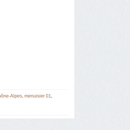
hône-Alpes
,
menuisier 01
,